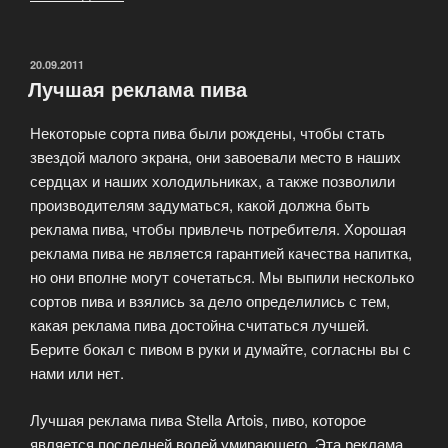
оборудование
для
начинающих
ОПУБЛИКОВАНО
20.09.2011
Лучшая реклама пива
пивоваров»
Некоторые сорта пива были рождены, чтобы стать
звездой малого экрана, они завоевали место в наших
сердцах и наших холодильниках, а также позволили
производителям задуматься, какой должна быть
реклама пива, чтобы привлечь потребителя. Хорошая
реклама пива не является гарантией качества напитка,
но они вполне могут сочетаться. Мы выпили несколько
сортов пива и взялись за дело определились с тем,
какая реклама пива достойна считаться лучшей.
Берите бокал с пивом в руки и думайте, согласны вы с
нами или нет.
Лучшая реклама пива Stella Artois, пиво, которое
является последней волей умирающего. Эта реклама,