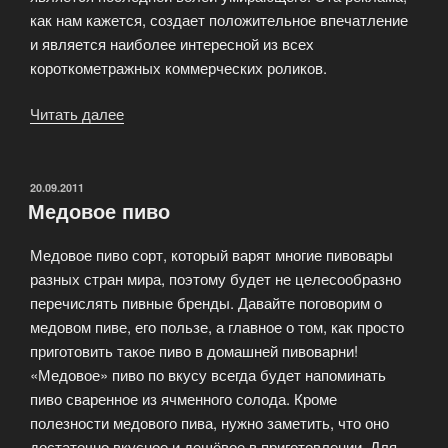
как нам кажется, создает положительное впечатление
и является наиболее интересной из всех
короткометражных коммерческих роликов.
Читать далее
«Лучшая
реклама
пива»
ОПУБЛИКОВАНО
20.09.2011
Медовое пиво
Медовое пиво сорт, который варят многие пивовары
разных стран мира, поэтому будет не целесообразно
перечислять пивные бренды. Давайте поговорим о
медовом пиве, его пользе, а главное о том, как просто
приготовить такое пиво в домашней пивоварни!
«Медовое» пиво по вкусу всегда будет напоминать
пиво сваренное из ячменного солода. Кроме
полезности медового пива, нужно заметить, что оно
достаточно вкусное и дешёвое в приготовлении. Для