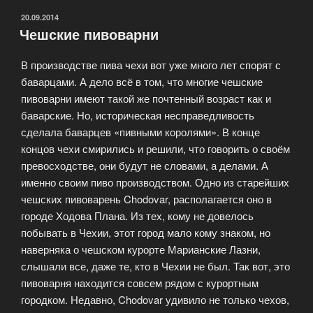
ОПУБЛИКОВАНО
20.09.2014
Чешские пивоварни
В производстве пива чехи вот уже много лет спорят с
баварцами. А дело всё в том, что многие чешские
пивоварни имеют такой же почтенный возраст как и
баварские. Но, историческая несправедливость
сделала баварцев «пивными королями». В конце
концов чехи смирились и решили, что говорить о своём
превосходстве, они будут не словами, а делами. А
именно своим пиво производством. Одно из старейших
чешских пивоварень Chodovar, располагается оно в
городе Ходова Плана. Из тех, кому не довелось
побывать в Чехии, этот город мало кому знаком, но
наверняка о чешском курорте Марианские Лазни,
слышали все, даже те, кто в Чехии не был. Так вот, это
пивоварня находится совсем рядом с курортным
городком. Недавно, Chodovar удивило не только чехов,