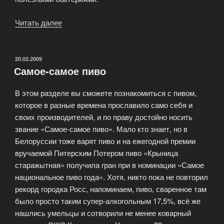
Читать далее
«Процесс
пивоварения»
ОПУБЛИКОВАНО
20.02.2009
Самое-самое пиво
В этом разделе вы сможете познакомиться с пивом,
которое в разные времена прославило само себя и
своих производителей, и по праву достойно носить
звание «Самое-самое пиво». Мало кто знает, но в
Белоруссии тоже варят пиво и на ежегодной премии
вручаемой Питерским Потером пиво «Крыница
старажытная» получила гран при в номинации «Самое
национальное пиво года». Хотя, никто пока не повторил
рекорд городка Росс, напоминаем, пиво, сваренное там
было просто таким супер-алкогольным 17,5%, всё же
нашлись умельцы и сотворили не менее коварный