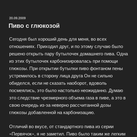
интересных
и
«неожиданных»
ОПУБЛИКОВАНО
20.09.2009
Пиво с глюкозой
фактов
о
Сегодня был хороший день для меня, во всех
пивоварнях!»
отношениях. Приходил друг, и по этому случаю было
решено открыть пару бутылочек домашнего пива. Одна
из этих бутылочек карбонизировалась при помощи
глюкозы. При открытии бутылки пиво фонтаном пены
устремилось в сторону лица друга Он не сильно
обиделся, если не сказать наоборот, вдоволь
посмеялись, это было настолько неожиданно. Думаю
это следствие чрезмерного объема газа в пиве, а это в
свою очередь из-за неверно рассчитанной дозы
глюкозы добавленной на карбонизацию.
Отличий во вкусе, от стандартного пива из серии
«Первячок», я не заметил. Пиво было таким же легким