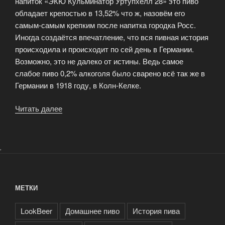
напиток «ЭКЮ Кульминатор Уртупхелл 28» это пиво
обладает крепостью в 13,52% что ж, назовём его
самым-самым крепким после напитка городка Росс.
Иногда создаётся впечатление, что вся пивная история
происходила и происходит по сей день в Германии.
Возможно, это не далеко от истины. Ведь самое
слабое пиво 0,2% алкоголя было сварено всё так же в
Германии в 1918 году, в Колн-Келке.
Читать далее
«Самое-
самое
пиво»
.
МЕТКИ
LookBeer
Домашнее пиво
История пива