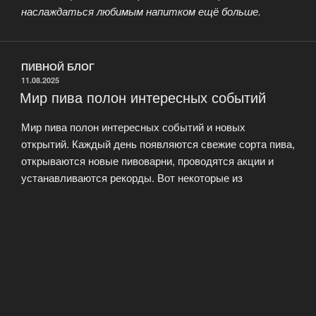
наслаждаться любимым напитком ещё больше.
ПИВНОЙ БЛОГ
ОПУБЛИКОВАНО
11.08.2025
Мир пива полон интересных событий
Мир пива полон интересных событий и новых
открытий. Каждый день появляются свежие сорта пива,
открываются новые пивоварни, проводятся акции и
устанавливаются рекорды. Вот некоторые из
последних новостей: Появились новые сорта пива,
такие как имперский стаут «Сибирская ночь» от
Барнаульской пивоваренной компании, пшеничное
нефильтрованное «Золотое солнце» от
Красноселькупского завода напитков и IPA «Северная
звезда» от Владивостокской …
Читать далее
«Мир