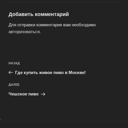
Добавить комментарий
Для отправки комментария вам необходимо
авторизоваться
.
Навигация
Предыдущая
НАЗАД
по
запись:
записям
Где купить живое пиво в Москве!
Следующая
ДАЛЕЕ
запись
Чешское пиво
.