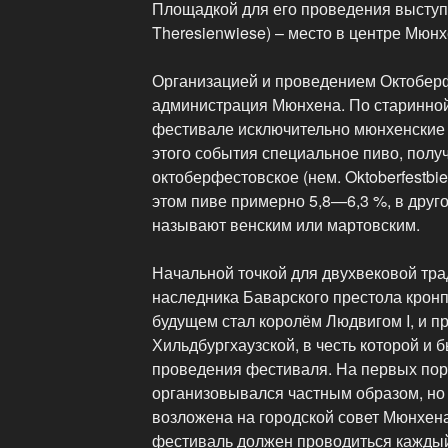
Площадкой для его проведения выступа
Theresienwiese) – место в центре Мюнх
Организацией и проведением Октобер
администрация Мюнхена. По старинной
фестивале исключительно мюнхенские 
этого события специальное пиво, пол
октоберфестовское (нем. Oktoberfestbi
этом пиве примерно 5,8—6,3 %, в друго
называют венским или мартовским.
Начальной точкой для двухвековой тр
наследника Баварского престола крон
будущем стал королём Людвигом I, и п
Хильдбургхаузской, в честь которой и б
проведения фестиваля. На первых по
организовывался частным образом, но 
возложена на городской совет Мюнхена
фестиваль должен проводиться каждый