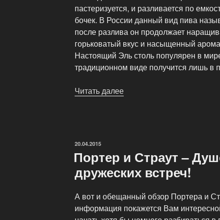
пастеризуется, и разливается по емко
бочек. В России данный вид пива назы
после разлива он продолжает наращив
горьковатый вкус и насыщенный арома
Настоящий Эль столь популярен в мире
традиционном виде получится лишь в 
Читать далее
«Классификация
Элей»
ОПУБЛИКОВАНО
20.04.2015
Портер и Страут – Ду
дружеских встреч!
А вот и обещанный обзор Портера и Ст
информация покажется Вам интересной 
начать хотя бы немного разбираться в 