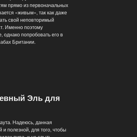
стям прямо из первоначальных
вается «живым», так как даже
ать свой неповторимый
т. Именно поэтому
, однако попробовать его в
пабах Британии.
шевный Эль для
аута. Надеюсь, данная
и полезной, для того, чтобы
видах пива, и не слыть