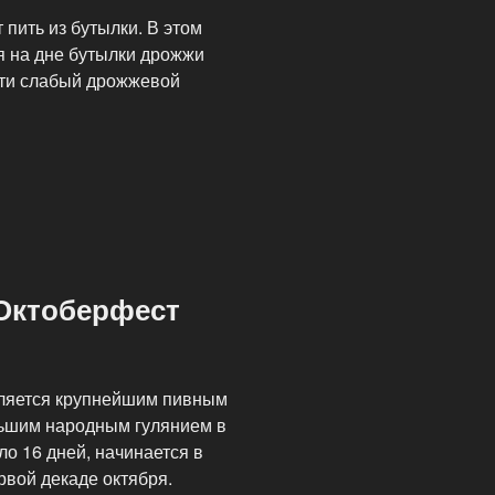
 пить из бутылки. В этом
я на дне бутылки дрожжи
сти слабый дрожжевой
Октоберфест
вляется крупнейшим пивным
льшим народным гулянием в
о 16 дней, начинается в
рвой декаде октября.