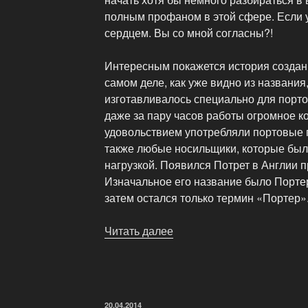
полным профаном в этой сфере. Если у
сердцем. Вы со мной согласны?!
Интересным покажется история создани
самом деле, как уже видно из названия
изготавливалось специально для порто
даже за пару часов работы огромное ко
удовольствием употребляли портовые г
также любые носильщики, которые был
нагрузкой. Появился Потрет в Англии п
Изначальное его название было Портер Э
затем остался только термин «Портер»
Читать далее
«Портер
и
Страут
–
Душевный
ОПУБЛИКОВАНО
20.04.2014