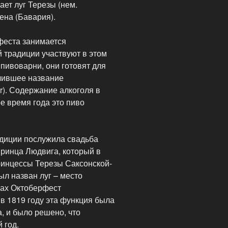
ет луг Терезы (нем.
ена (Бавария).
феста занимается
 традиции участвуют в этом
пивоварни, они готовят для
учившее название
er). Содержание алкоголя в
е время года это пиво
адиции послужила свадьба
принца Людвига, который в
ринцессы Терезы Саксонской-
ыл назван луг – место
рах Октоберфест
в 1819 году эта функция была
, и было решено, что
 год.