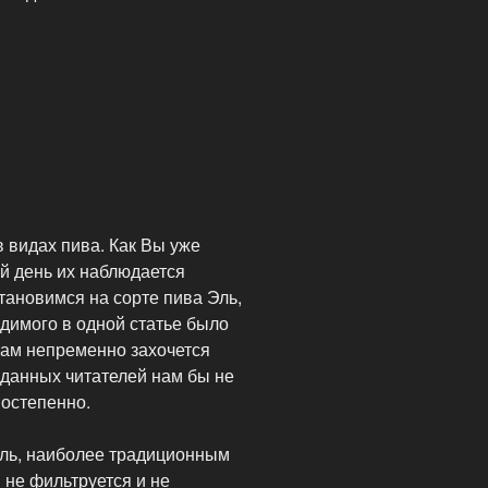
 видах пива. Как Вы уже
ий день их наблюдается
тановимся на сорте пива Эль,
одимого в одной статье было
Вам непременно захочется
еданных читателей нам бы не
постепенно.
Эль, наиболее традиционным
 не фильтруется и не