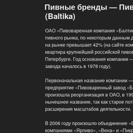
Эль
Пивные бренды — Пив
для
(Baltika)
дружеских
встреч!»
ОАО «Пивоваренная компания «Балтик
пивного рынка, по некоторым данным 
на рынке превышает 42% (на сайте ком
квартира крупнейшей российской пивов
Петербурге. Год основания компании —
завода началось в 1978 году).
Первоначальная название компании —
предприятие «Пивоваренный завод «Ба
произошла реорганизация в ОАО, в 199
нынешнее название, так как старое пот
расширения масштабов деятельности.
В 2006 году произошло объединение «
компаниями «Ярпиво», «Вена» и «Пикра