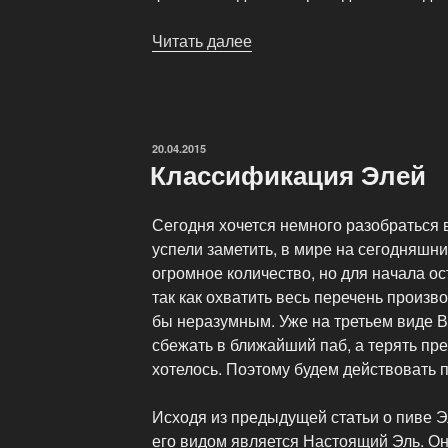
Читать далее
«Пивной
фестиваль
—
Октоберфест
(Oktoberfest)»
ОПУБЛИКОВАНО
20.04.2015
Классификация Элей
Сегодня хочется немного разобраться в
успели заметить, в мире на сегодняшн
огромное количество, но для начала ос
так как охватить весь перечень произв
бы неразумным. Уже на третьем виде 
сбежать в ближайший паб, а терять пр
хотелось. Поэтому будем действовать 
Исходя из предыдущей статьи о пиве 
его видом является Настоящий Эль. Он