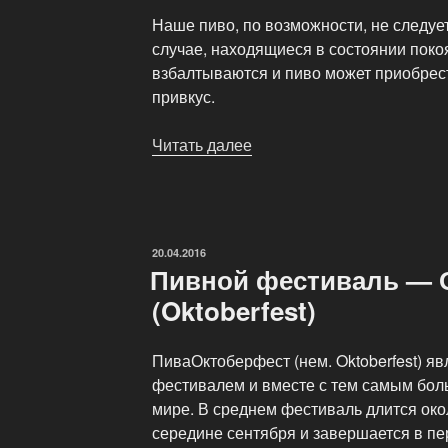
Наше пиво, по возможности, не следует
случае, находящиеся в состоянии поко
взбалтываются и пиво может приобре
привкус.
Читать далее
«Хранение
и
употребление
крафтового
пива»
ОПУБЛИКОВАНО
20.04.2016
Пивной фестиваль — 
(Oktoberfest)
ПиваОктоберфест (нем. Oktoberfest) я
фестивалем и вместе с тем самым бо
мире. В среднем фестиваль длится окол
середине сентября и завершается в пе