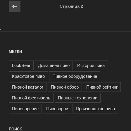
Навигация
Предыдущая
Страница
2
по
страница
записям
.
МЕТКИ
LookBeer
Домашнее пиво
История пива
Крафтовое пиво
Пивное оборудование
Пивной каталог
Пивной обзор
Пивной рейтинг
Пивной фестиваль
Пивные технологии
Пивоварение
Пивоварни
Производство пива
ПОИСК