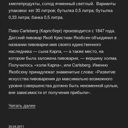
хмелепродукты, солод ячменный светлый. Варианты
упаковки: кег 30 литров; бутылка 0,5 литра; бутылка
0,33 литра; банка 0,5 литра.
Пиво Carlsberg (Карлсберг) производится с 1847 года.
Датский пивовар Якоб Кристиан Якобсен объединил в
названии пивоварни имя своего единственного
наследника — сына Карла, — а также место, на
котором была заложена пивоварня, — вершину холма.
Получилось «холм Карла», или Carlsberg. Именно
Якобсену принадлежат знаменитые слова: «Развитие
искусства пивоварения до максимально возможного
уровня совершенства должно быть неизменной целью,
вне зависимости от получения прибыли».
Читать далее
«Пиво
Carlsberg
(Карлсберг)»
ОПУБЛИКОВАНО
20.04.2011