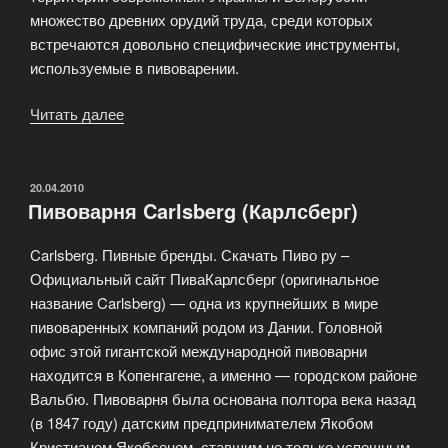
множество древних орудий труда, среди которых
встречаются довольно специфические инструменты,
используемые в пивоварении.
Читать далее
«Киевская
Русь:
истоки
пивоварения»
ОПУБЛИКОВАНО
20.04.2010
Пивоварня Carlsberg (Карлсберг)
Carlsberg. Пивные бренды. Скачать Пиво ру –
Официальный сайт ПиваКарлсберг (оригинальное
название Carlsberg) — одна из крупнейших в мире
пивоваренных компаний родом из Дании. Головной
офис этой гигантской международной пивоварни
находится в Копенгагене, а именно — городском районе
Вальбю. Пивоварня была основана полтора века назад
(в 1847 году) датским предпринимателем Якобом
Кристианом Якобсеном, ставшим не только успешным