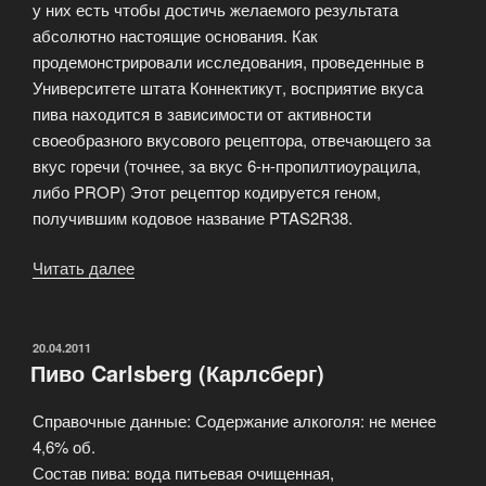
у них есть чтобы достичь желаемого результата
абсолютно настоящие основания. Как
продемонстрировали исследования, проведенные в
Университете штата Коннектикут, восприятие вкуса
пива находится в зависимости от активности
своеобразного вкусового рецептора, отвечающего за
вкус горечи (точнее, за вкус 6-н-пропилтиоурацила,
либо PROP) Этот рецептор кодируется геном,
получившим кодовое название PTAS2R38.
Читать далее
«Для
женского
пола
существует
ОПУБЛИКОВАНО
20.04.2011
Пиво Carlsberg (Карлсберг)
6
причин
Справочные данные: Содержание алкоголя: не менее
не
4,6% об.
пить
Состав пива: вода питьевая очищенная,
пиво»