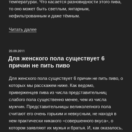
температурах. Что касается разновидности этого пива,
то оно может быть светлым, янтарным,
нефильтрованным и даже тёмным.
Читать далее
«Виды
и
сорта
пива»
ОПУБЛИКОВАНО
20.09.2011
Для женского пола существует 6
причин не пить пиво
Для женского пола существует 6 причин не пить пиво, о
которых мы расскажем ниже. Как ведомо,
приверженцев пива из числа представительниц
слабого пола существенно менее, чем из числа
мужчин. Представительницы великолепного пола
считают его очень горьким и невкусным, не находя в
нем практически никакого «совершенного вкуса», о
котором заявляют их мужья и братья. И, как оказалось,