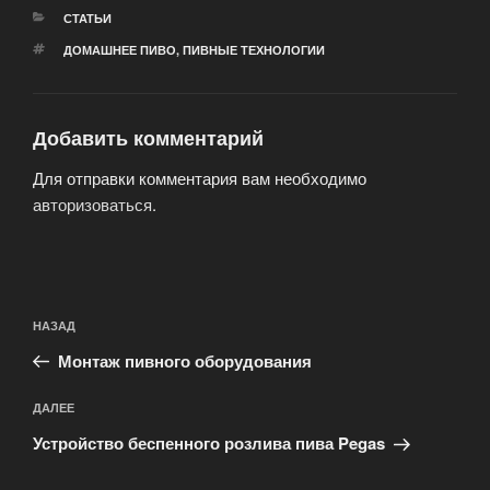
РУБРИКИ
СТАТЬИ
МЕТКИ
ДОМАШНЕЕ ПИВО
,
ПИВНЫЕ ТЕХНОЛОГИИ
Добавить комментарий
Для отправки комментария вам необходимо
авторизоваться
.
Навигация
Предыдущая
НАЗАД
по
запись:
записям
Монтаж пивного оборудования
Следующая
ДАЛЕЕ
запись
Устройство беспенного розлива пива Pegas