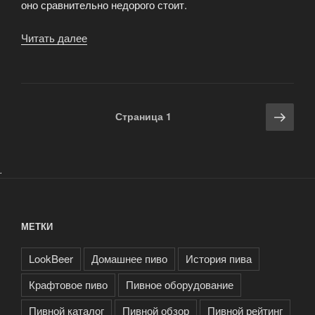
оно сравнительно недорого стоит.
Читать далее
«Чешское
пиво»
Навигация
Сле
Страница
1
по
стра
записям
.
МЕТКИ
LookBeer
Домашнее пиво
История пива
Крафтовое пиво
Пивное оборудование
Пивной каталог
Пивной обзор
Пивной рейтинг