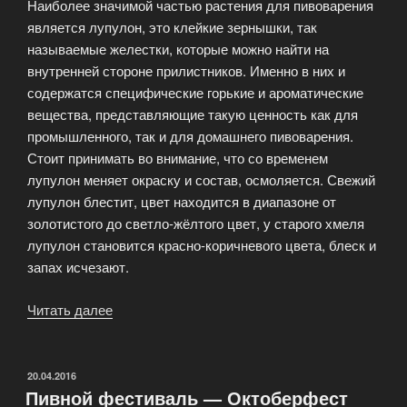
Наиболее значимой частью растения для пивоварения
является лупулон, это клейкие зернышки, так
называемые желестки, которые можно найти на
внутренней стороне прилистников. Именно в них и
содержатся специфические горькие и ароматические
вещества, представляющие такую ценность как для
промышленного, так и для домашнего пивоварения.
Стоит принимать во внимание, что со временем
лупулон меняет окраску и состав, осмоляется. Свежий
лупулон блестит, цвет находится в диапазоне от
золотистого до светло-жёлтого цвет, у старого хмеля
лупулон становится красно-коричневого цвета, блеск и
запах исчезают.
Читать далее
«Хмель
в
пивоварении»
ОПУБЛИКОВАНО
20.04.2016
Пивной фестиваль — Октоберфест