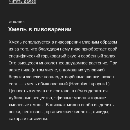
Читать далее
«Пивной
заводик,
или
домашняя
ОПУБЛИКОВАНО
20.04.2016
Хмель в пивоварении
мини-
пивоварня»
Хмель используется в пивоварении главным образом
из-за того, что благодаря нему пиво приобретает свой
специфический горьковатый вкус и особенный запах.
Это вьющееся многолетнее двудомное растение. При
варке пива (в том числе, в домашних условиях)
берутся женские неоплодотворённые шишки, важен
сорт — хмель обыкновенный (Homulus Lupupus L).
Ценность хмеля в его составе, в нём содержатся
дубильные вещества, эфирные масла и горькие
хмелевые смолы. В шишках можно особо выделить
воски, пентозаны, органические кислоты, липиды,
сахара и витамины.