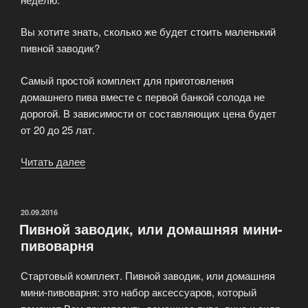
Вы хотите знать, сколько же будет стоить маленький
пивной заводик?
Самый простой комплект для приготовления
домашнего пива вместе с первой банкой солода не
дорогой. В зависимости от составляющих цена будет
от 20 до 25 лат.
Читать далее
«Как
стать
мастером
домашнего
ОПУБЛИКОВАНО
20.09.2016
Пивной заводик, или домашняя мини-
пивоварения!»
пивоварня
Стартовый комплект. Пивной заводик, или домашняя
мини-пивоварня: это набор аксессуаров, который