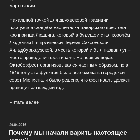
мартовским.
Начальной точкой для двухвековой традиции
послужила свадьба наследника Баварского престола
кронпринца Людвига, который в будущем стал королём
Людвигом I, и принцессы Терезы Саксонской-
Хильдбургхаузской, в честь которой и был назван луг –
место проведения фестиваля. На первых порах
Октоберфест организовывался частным образом, но в
1819 году эта функция была возложена на городской
совет Мюнхена, и было решено, что фестиваль должен
проводиться каждый год.
Читать далее
«Пивной
фестиваль
—
Октоберфест
ОПУБЛИКОВАНО
20.04.2016
Почему мы начали варить настоящее
(Oktoberfest)»
пиво?