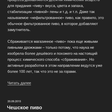
для придания «пиву» вкуса, цвета и запаха,
стабилизации «пивной» пены и т.д. и т.п. Даже так
называемое «нефильтрованное» пиво, как правило, это
обычное фильтрованное пиво, в которое добавляют
замутнитель.
Сбраживается магазинное «пиво» пока еще живыми
пивными дрожжами – только потому, что наука не
изобрела более дешёвого и похожего на настоящий
процесс химического способа «сбраживания». Но
активные разработки в этом направлении ведутся уже
более 100 лет, так что это не за горами.
Читать далее
«Почему
мы
начали
варить
ОПУБЛИКОВАНО
20.09.2015
Чешское пиво
настоящее