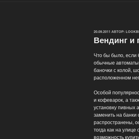
ОПУБЛИКОВАНО
20.09.2011
АВТОР:
LOOKB
Вендинг и
Что бы было, если 
обычные автоматы,
баночки с колой, ш
расположенном непо
Особой популярнос
и кофеварок, а так
установку пивных а
заменить на банки 
распространены, о
тогда как на улице
возможность купить