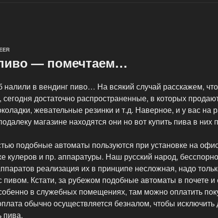
EER
 пиво — помечтаем…
б налили в вендинг пиво… На всякий случай расскажем, что
 сегодня достаточно распространенные, в которых продаю
околадки, жевательные резинки и т.д. Наверное, и у вас на 
далеку магазине находятся они но вот купить пива в них п
тью подобные автоматы пользуются при установке на офис
же кулеров и пр. аппаратуры. Наш русский народ, бесспорн
ппаратов реализация их в принципе несложная, надо тольк
с пивом. Кстати, за рубежом подобные автоматы в почете и
собенно в служебных помещениях, там можно оплатить поку
 оплата обычно осуществляется безналом, чтобы исключить 
 пива.