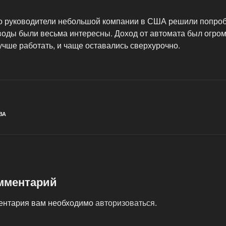
вно руководители небольшой компании в США решили попроб
оды были весьма интересны. Доход от автомата был огроме
учше работать, и чаще оставались сверхурочно.
ВА
мментарий
ментария вам необходимо
авторизоваться
.