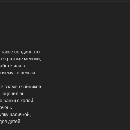
 такое вендинг это
тся разные мелочи,
работе или в
очему-то нельзя.
е взамен чайников
о, оценил бы
о банки с колой
 очень
пку наличкой,
для детей