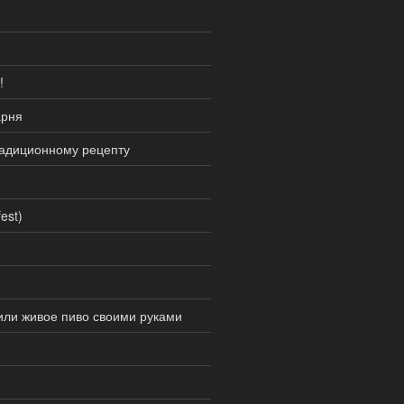
!
арня
адиционному рецепту
est)
или живое пиво своими руками