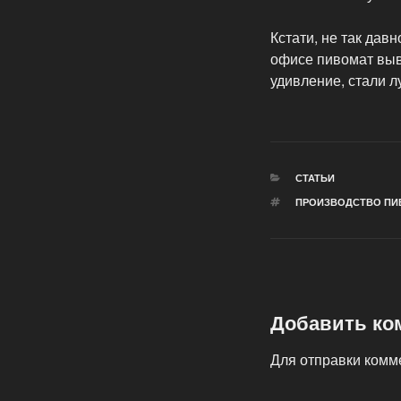
Кстати, не так да
офисе пивомат выв
удивление, стали л
РУБРИКИ
СТАТЬИ
МЕТКИ
ПРОИЗВОДСТВО ПИ
Добавить ко
Для отправки ком