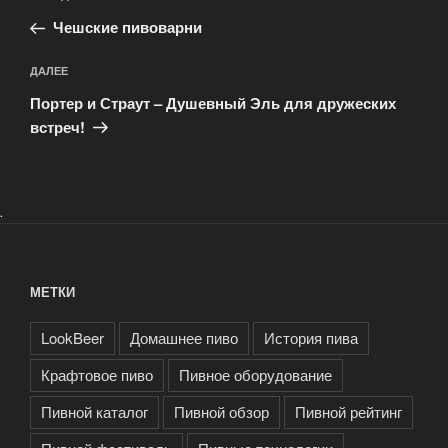
по
запись:
записям
Чешские пивоварни
Следующая
ДАЛЕЕ
запись
Портер и Страут – Душевный Эль для дружеских
встреч!
.
МЕТКИ
LookBeer
Домашнее пиво
История пива
Крафтовое пиво
Пивное оборудование
Пивной каталог
Пивной обзор
Пивной рейтинг